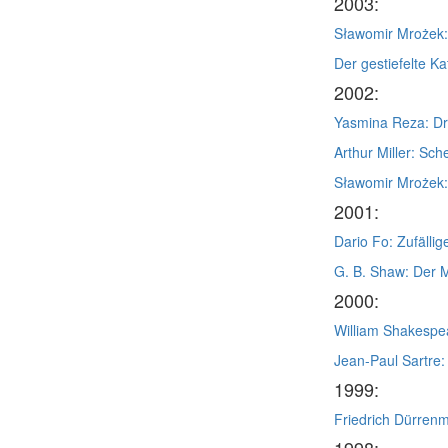
2003:
Sławomir Mrożek:
Der gestiefelte Ka
2002:
Yasmina Reza: Dr
Arthur Miller: Sc
Sławomir Mrożek
2001:
Dario Fo: Zufälli
G. B. Shaw: Der 
2000:
William Shakespea
Jean-Paul Sartre:
1999:
Friedrich Dürrenm