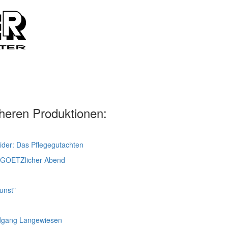
heren Produktionen:
ider: Das Pflegegutachten
erGOETZlicher Abend
unst"
dgang Langewiesen