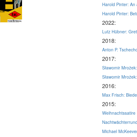
Harold Pinter: An
Harold Pinter: Be
2022:
Lutz Hübner: Gret
2018:
Anton P. Tschecho
2017:
Sławomir Mrożek:
Sławomir Mrożek:
2016:
Max Frisch: Biede
2015:
Weihnachtssatire
Nachtwächterrun
Michael McKeever