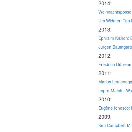
2014:
Weihnachtsposse
Urs Widmer: Top
2013:
Ephraim Kishon: 
Jürgen Baumgarte
2012:
Friedrich Dürrenm
2011:
Marius Leutenegge
Impro-Match - Wa
2010:
Eugène Ionesco: 
2009:
Ken Campbell: Mr.