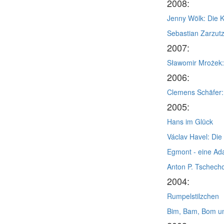
2008:
Jenny Wölk: Die K
Sebastian Zarzutz
2007:
Sławomir Mrożek:
2006:
Clemens Schäfer: 
2005:
Hans im Glück
Václav Havel: Die
Egmont - eine Ad
Anton P. Tschech
2004:
Rumpelstilzchen
Bim, Bam, Bom un